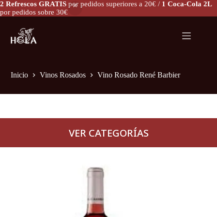
2 Refrescos GRATIS
por pedidos superiores a 20€ /
1 Coca-Cola 2L
Vino Rosado René Barbier
por pedidos sobre 30€
Añadir al carrito
10,80
€
Inicio
Vinos Rosados
Vino Rosado René Barbier
VER CATEGORÍAS